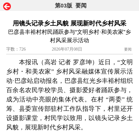
第03版 要闻
用镜头记录乡土风貌 展现新时代乡村风采
巴彦县丰裕村村民踊跃参与“文明乡村·和美农家”乡
村风采展示活动
字数：726
2026年07月08日
要闻
本报讯（高岩 记者 罗彦坤）近日，“文明
乡村・和美农家” 乡村风采融媒体宣传展示活
动·巴彦站启动报名，巴彦县红光乡丰裕村组织
百余名农民学校学员、摄影爱好者踊跃参与，
成为活动中亮眼的集体代表。在村 “两委” 统
筹、县委宣传部驻村工作队指导下，村里还开
设摄影课堂，村民学以致用，以镜头记录乡土
风貌，展现新时代乡村风采。