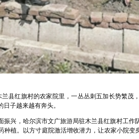
兰县红旗村的农家院里，一丛丛刺五加长势繁茂
的日子越来越有奔头。
振兴，哈尔滨市文广旅游局驻木兰县红旗村工作队
药种植。以方寸庭院激活增收潜力，让农家小院变身